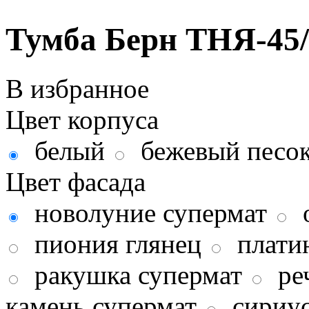
Тумба Берн ТНЯ-45/
В избранное
Цвет корпуса
белый
бежевый песо
Цвет фасада
новолуние супермат
пиония глянец
плати
ракушка супермат
ре
камень супермат
сириус