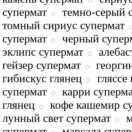
супермат
темно-серый 
томный сириус супермат
супермат
черный супер
эклипс супермат
алебас
гейзер супермат
георги
гибискус глянец
гляссе
супермат
карри суперм
глянец
кофе кашемир с
лунный свет супермат
м
супермат
марсала супе